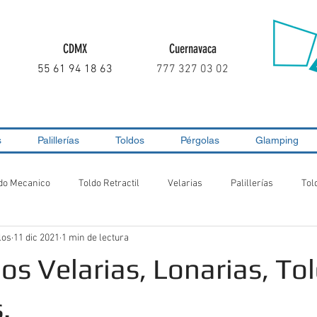
CDMX
Cuernavaca
55 61 94 18 63
777 327 03 02
s
Palillerías
Toldos
Pérgolas
Glamping
do Mecanico
Toldo Retractil
Velarias
Palillerías
Tol
los
11 dic 2021
1 min de lectura
s Velarias, Lonarias, Tol
.