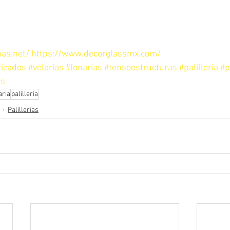
as.net/
https://www.decorglassmx.com/
rizados
#velarias
#lonarias
#tensoestructuras
#palilleria
#p
as
aria
palilleria
Palillerías