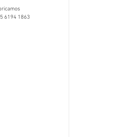
abricamos 
5 6194 1863‬  