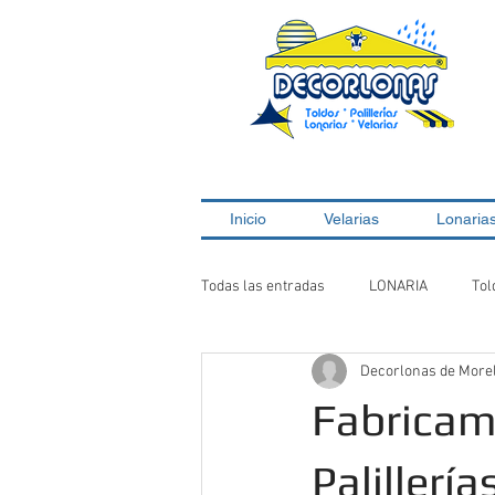
Inicio
Velarias
Lonaria
Todas las entradas
LONARIA
Tol
Decorlonas de More
Glamping
Toldos
Velaria
Fabricamo
Palillerías