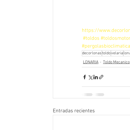
https://www.decorlon
#toldos
#toldosmoto
#pergolasbioclimatic
decorlonas
toldo
velaria
lon
LONARIA
Toldo Mecanico
Entradas recientes