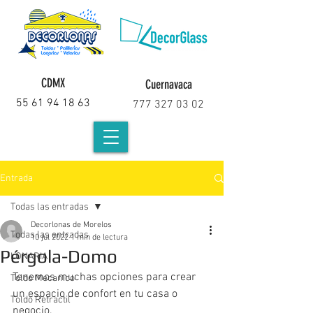
CDMX
Cuernavaca
55 61 94 18 63
777 327 03 02
Entrada
Todas las entradas
Decorlonas de Morelos
Todas las entradas
10 jul 2022
1 min de lectura
Pérgola-Domo
LONARIA
Tenemos muchas opciones para crear 
Toldo Mecanico
un espacio de confort en tu casa o 
Toldo Retractil
negocio.