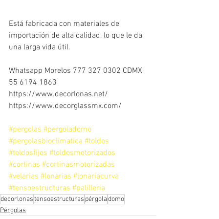
Está fabricada con materiales de 
importación de alta calidad, lo que le da 
una larga vida útil.
Whatsapp Morelos 777 327 0302 CDMX 
55 6194 1863‬
https://www.decorlonas.net/  
https://www.decorglassmx.com/
#pergolas
#pergoladomo
#pergolasbioclimatica
#toldos
#toldosfijos
#toldosmotorizados
#cortinas
#cortinasmotorizadas
#velarias
#lonarias
#lonariacurva
#tensoestructuras
#palilleria
decorlonas
tensoestructuras
pérgola
domo
Pérgolas