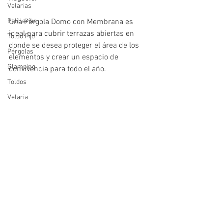
Velarias
Palillerías
Una Pérgola Domo con Membrana es 
ideal para cubrir terrazas abiertas en 
Toldo Fijo
donde se desea proteger el área de los 
Pérgolas
elementos y crear un espacio de 
Glamping
convivencia para todo el año.
Toldos
Velaria