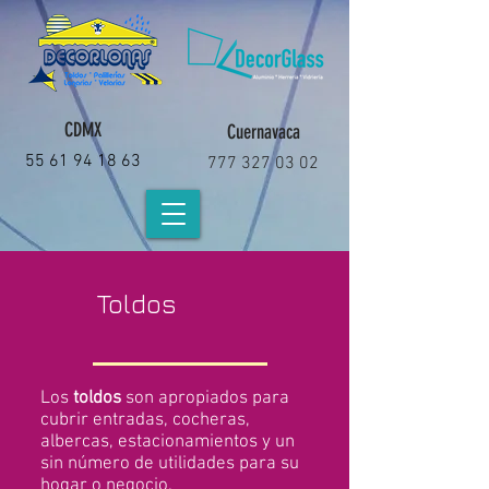
CDMX
Cuernavaca
55 61 94 18 63
777 327 03 02
Toldos
Los
toldos
son apropiados para
cubrir entradas, cocheras,
albercas, estacionamientos y un
sin número de utilidades para su
hogar o negocio.