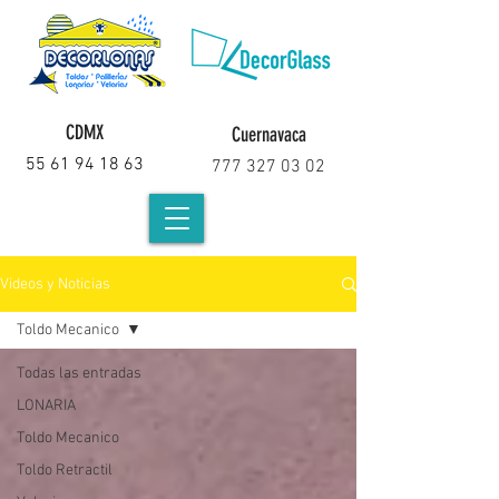
CDMX
Cuernavaca
55 61 94 18 63
777 327 03 02
Videos y Noticias
Toldo Mecanico
Todas las entradas
LONARIA
Toldo Mecanico
Toldo Retractil