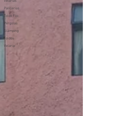
Velarias
Palillerías
Toldo Fijo
Pérgolas
Glamping
Toldos
Velaria