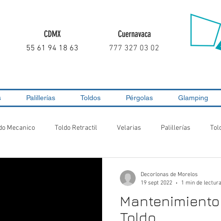
CDMX
Cuernavaca
55 61 94 18 63
777 327 03 02
s
Palillerías
Toldos
Pérgolas
Glamping
do Mecanico
Toldo Retractil
Velarias
Palillerías
Tol
Decorlonas de Morelos
19 sept 2022
1 min de lectur
Mantenimiento 
Toldo