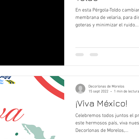
En esta Pérgola-Toldo cambia
membrana de velaria, para dism
goteras y minimizar el ruido...
Decorlonas de Morelos
15 sept 2022
1 min de lectur
¡Viva México!
Celebremos todos juntos el pr
este hermosos país, viva nuest
Decorlonas de Morelos,...