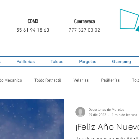
CDMX
Cuernavaca
55 61 94 18 63
777 327 03 02
s
Palillerías
Toldos
Pérgolas
Glamping
do Mecanico
Toldo Retractil
Velarias
Palillerías
Tol
Decorlonas de Morelos
29 dic 2022
1 min de lectura
¡Feliz Año Nuev