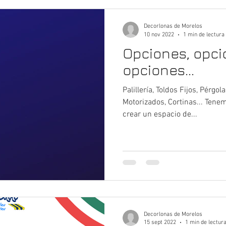
Decorlonas de Morelos
10 nov 2022
1 min de lectura
Opciones, opci
opciones...
Palillería, Toldos Fijos, Pérgol
Motorizados, Cortinas... Ten
crear un espacio de...
Decorlonas de Morelos
15 sept 2022
1 min de lectur