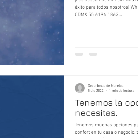
¡Les deseamos un Feliz Año N
éxito para todos nosotros! W
CDMX 55 6194 1863‬...
Decorlonas de Morelos
5 dic 2022
1 min de lectura
Tenemos la op
necesitas.
Tenemos muchas opciones par
confort en tu casa o negocio,