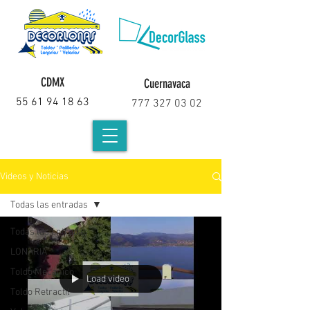
CDMX
Cuernavaca
55 61 94 18 63
777 327 03 02
Videos y Noticias
Todas las entradas
Todas las entradas
LONARIA
Toldo Mecanico
Load video
Toldo Retractil