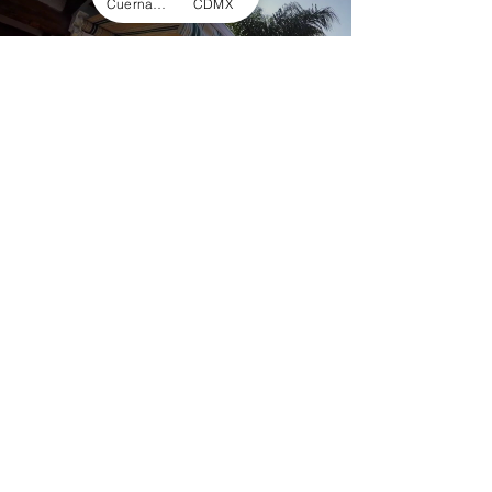
Cuernavaca
CDMX
Load video
Decorlonas de Morelos
20 sept 2021
1 min de lectura
Toldo Retráctil Tipo Italiano
Extienda el confort de su espacio preferido. Variedad
de colores y mecanismos europeos de alta
durabilidad. Whatsapp CDMX 55 61 94 18 63‬...