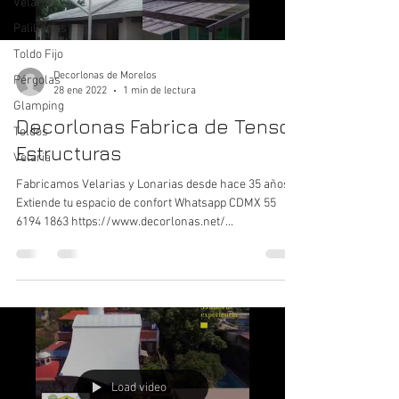
Velarias
Palillerías
Toldo Fijo
Decorlonas de Morelos
Pérgolas
28 ene 2022
1 min de lectura
Glamping
Decorlonas Fabrica de Tenso
Toldos
Estructuras
Velaria
Fabricamos Velarias y Lonarias desde hace 35 años.
Extiende tu espacio de confort Whatsapp CDMX 55
6194 1863‬ https://www.decorlonas.net/...
Load video