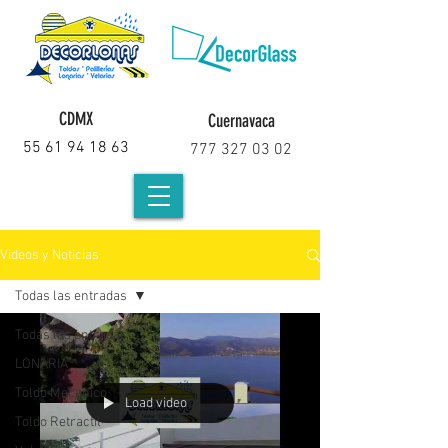
CDMX
Cuernavaca
55 61 94 18 63
777 327 03 02
Videos y Noticias
Todas las entradas
Todas las entradas
LONARIA
Toldo Mecanico
Load video
Toldo Retractil