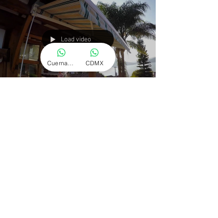
Load video
Cuernavaca
CDMX
Decorlonas de Morelos
20 sept 2021
1 min de lectura
Toldo Retráctil Tipo Italiano
Extienda el confort de su espacio preferido. Variedad
de colores y mecanismos europeos de alta
durabilidad. Whatsapp CDMX 55 61 94 18 63‬...