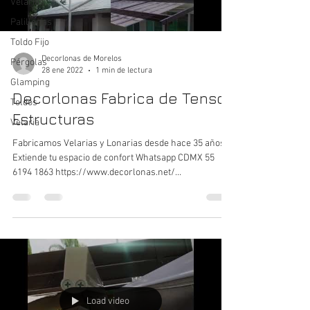
Velarias
Palillerías
Toldo Fijo
Decorlonas de Morelos
Pérgolas
28 ene 2022
1 min de lectura
Glamping
Decorlonas Fabrica de Tenso
Toldos
Estructuras
Velaria
Fabricamos Velarias y Lonarias desde hace 35 años.
Extiende tu espacio de confort Whatsapp CDMX 55
6194 1863‬ https://www.decorlonas.net/...
Load video