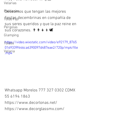
Velarias
Palillerías
Deseamos que tengan las mejores 
fiestas decembrinas en compañía de 
Toldo Fijo
sus seres queridos y que la paz reine en 
Pérgolas
sus corazones. 👨‍👩‍👧‍👦🕊️
Glamping
https://video.wixstatic.com/video/e92179_8765
Toldos
0169339f446ca6390097d487eae2/720p/mp4/file
Velaria
.mp4
Whatsapp Morelos 777 327 0302 CDMX 
55 6194 1863‬
https://www.decorlonas.net/
https://www.decorglassmx.com/