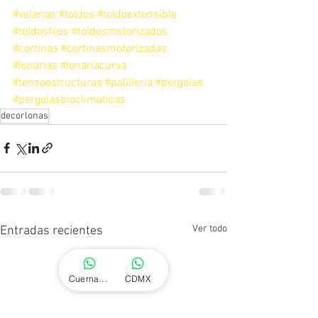
#velarias
#toldos
#toldoextensible
#toldosfijos
#toldosmotorizados
#cortinas
#cortinasmotorizadas
#lonarias
#lonariacurva
#tensoestructuras
#palilleria
#pergolas
#pergolasbioclimaticas
decorlonas
Ver todo
Entradas recientes
Cuernavaca
CDMX