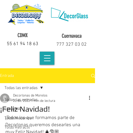
CDMX
Cuernavaca
55 61 94 18 63
777 327 03 02
Entrada
Todas las entradas
Decorlonas de Morelos
Todas las entradas
20 dic 2022
1 min de lectura
¡Feliz Navidad!
LONARIA
¡Todos los que formamos parte de 
Toldo Mecanico
Decorlonas queremos desearles una 
Toldo Retractil
muy Feliz Navidad! 🎄🎅🏼